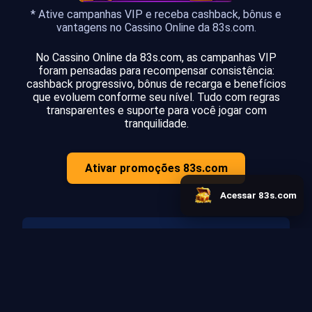
* Ative campanhas VIP e receba cashback, bônus e
vantagens no Cassino Online da 83s.com.
No Cassino Online da 83s.com, as campanhas VIP
foram pensadas para recompensar consistência:
cashback progressivo, bônus de recarga e benefícios
que evoluem conforme seu nível. Tudo com regras
transparentes e suporte para você jogar com
tranquilidade.
Ativar promoções 83s.com
Acessar 83s.com