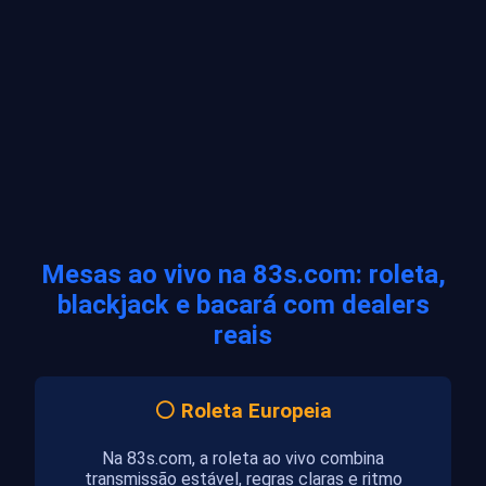
Mesas ao vivo na 83s.com: roleta,
blackjack e bacará com dealers
reais
⚪ Roleta Europeia
Na 83s.com, a roleta ao vivo combina
transmissão estável, regras claras e ritmo