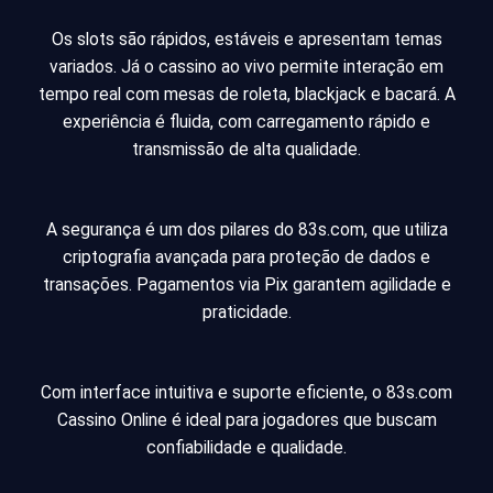
Os slots são rápidos, estáveis e apresentam temas
variados. Já o cassino ao vivo permite interação em
tempo real com mesas de roleta, blackjack e bacará. A
experiência é fluida, com carregamento rápido e
transmissão de alta qualidade.
A segurança é um dos pilares do 83s.com, que utiliza
criptografia avançada para proteção de dados e
transações. Pagamentos via Pix garantem agilidade e
praticidade.
Com interface intuitiva e suporte eficiente, o 83s.com
Cassino Online é ideal para jogadores que buscam
confiabilidade e qualidade.