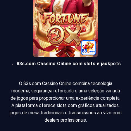
83s.com Cassino Online com slots e jackpots
O 83s.com Cassino Online combina tecnologia
moderna, segurança reforçada e uma seleção variada
de jogos para proporcionar uma experiência completa.
A plataforma oferece slots com gráficos atualizados,
jogos de mesa tradicionais e transmissões ao vivo com
dealers profissionais.