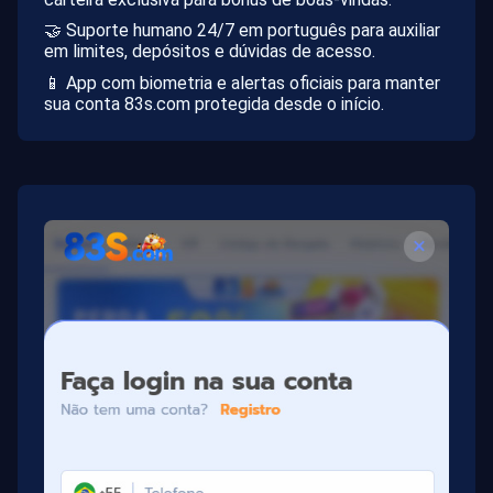
🤝 Suporte humano 24/7 em português para auxiliar
em limites, depósitos e dúvidas de acesso.
📱 App com biometria e alertas oficiais para manter
sua conta 83s.com protegida desde o início.