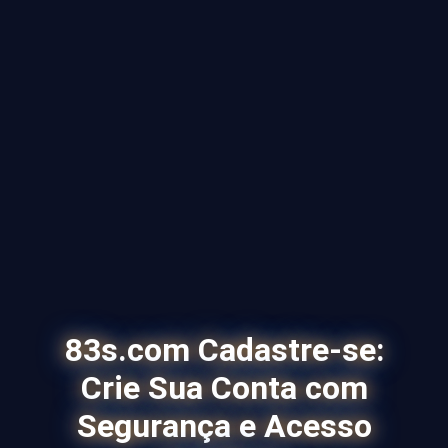
83s.com Cadastre-se:
Crie Sua Conta com
Segurança e Acesso