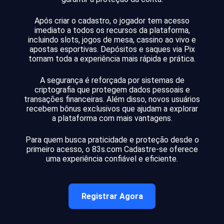
Após criar o cadastro, o jogador tem acesso
imediato a todos os recursos da plataforma,
incluindo slots, jogos de mesa, cassino ao vivo e
apostas esportivas. Depósitos e saques via Pix
tornam toda a experiência mais rápida e prática.
A segurança é reforçada por sistemas de
criptografia que protegem dados pessoais e
transações financeiras. Além disso, novos usuários
recebem bônus exclusivos que ajudam a explorar
a plataforma com mais vantagens.
Para quem busca praticidade e proteção desde o
primeiro acesso, o 83s.com Cadastre-se oferece
uma experiência confiável e eficiente.
Registrar Agora